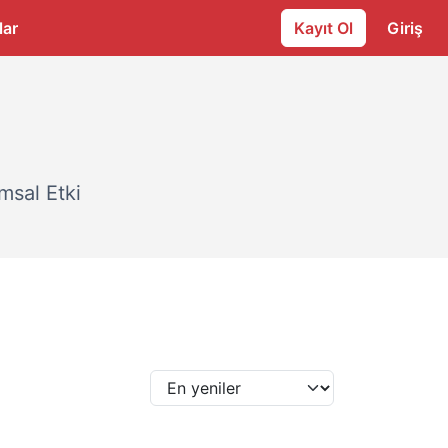
lar
Kayıt Ol
Giriş
msal Etki