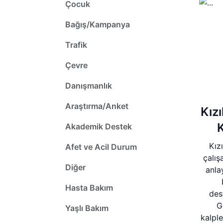
Çocuk
Bağış/Kampanya
Trafik
Çevre
Danışmanlık
Araştırma/Anket
Kızı
K
Akademik Destek
Kız
Afet ve Acil Durum
çalış
Diğer
anla
Hasta Bakım
des
G
Yaşlı Bakım
kalple