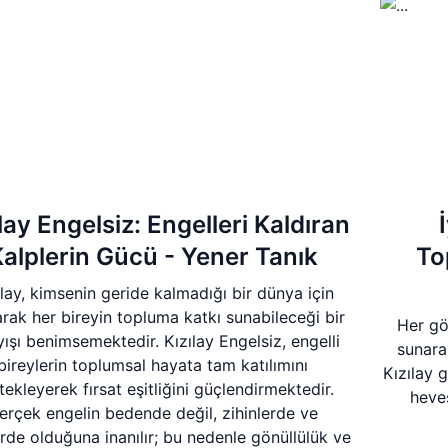
lay Engelsiz: Engelleri Kaldıran
alplerin Gücü - Yener Tanık
To
ılay, kimsenin geride kalmadığı bir dünya için
arak her bireyin topluma katkı sunabileceği bir
Her gön
yışı benimsemektedir. Kızılay Engelsiz, engelli
sunarak
bireylerin toplumsal hayata tam katılımını
Kızılay 
tekleyerek fırsat eşitliğini güçlendirmektedir.
heves
erçek engelin bedende değil, zihinlerde ve
rde olduğuna inanılır; bu nedenle gönüllülük ve