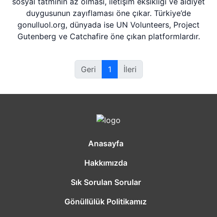
sosyal tatminin az olması, iletişim eksikliği ve aidiyet
duygusunun zayıflaması öne çıkar. Türkiye’de
gonulluol.org, dünyada ise UN Volunteers, Project
Gutenberg ve Catchafire öne çıkan platformlardır.
Geri
1
İleri
Anasayfa
Hakkımızda
Sık Sorulan Sorular
Gönüllülük Politikamız