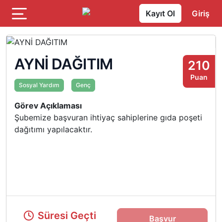
Kayıt Ol
Giriş
AYNİ DAĞITIM
210
Puan
Sosyal Yardım
Genç
Görev Açıklaması
Şubemize başvuran ihtiyaç sahiplerine gıda poşeti
dağıtımı yapılacaktır.
Süresi Geçti
Başvur