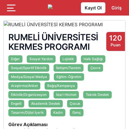
Kayıt Ol
Giriş
RUMELİ ÜNİVERSİTESİ
120
KERMES PROGRAMI
Puan
Diğer
Sosyal Yardım
Lojistik
Halk Sağlığı
Sosyal/Sportif Etkinlik
İletişim/Tanıtım
Çevre
Medya/Sosyal Medya
Eğitim-Öğretim
Araştırma/Anket
Bağış/Kampanya
Etkinlik/Organizasyon
İdari Hizmet
Teknik Destek
Engelli
Akademik Destek
Çocuk
Tasarım/Dijtal İçerik
Kadın
Genç
Görev Açıklaması