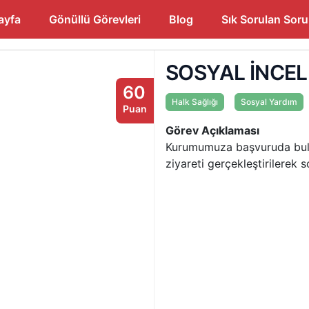
ayfa
Gönüllü Görevleri
Blog
Sık Sorulan Soru
SOSYAL İNCE
60
Halk Sağlığı
Sosyal Yardım
Puan
Görev Açıklaması
Kurumumuza başvuruda bulun
ziyareti gerçekleştirilerek s