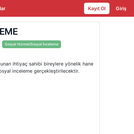
lar
Kayıt Ol
Giriş
LEME
Sosyal Hizmet/Sosyal İnceleme
an ihtiyaç sahibi bireylere yönelik hane
osyal inceleme gerçekleştirilecektir.