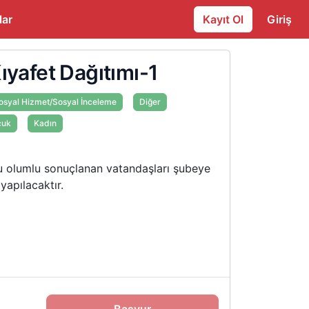
lar
Kayıt Ol
Giriş
ıyafet Dağıtımı-1
osyal Hizmet/Sosyal İnceleme
Diğer
cuk
Kadın
u olumlu sonuçlanan vatandaşları şubeye
yapılacaktır.