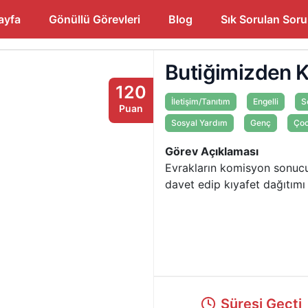
ayfa
Gönüllü Görevleri
Blog
Sık Sorulan Soru
Butiğimizden K
120
İletişim/Tanıtım
Engelli
S
Puan
Sosyal Yardım
Genç
Ço
Görev Açıklaması
Evrakların komisyon sonuc
davet edip kıyafet dağıtımı 
Süresi Geçti