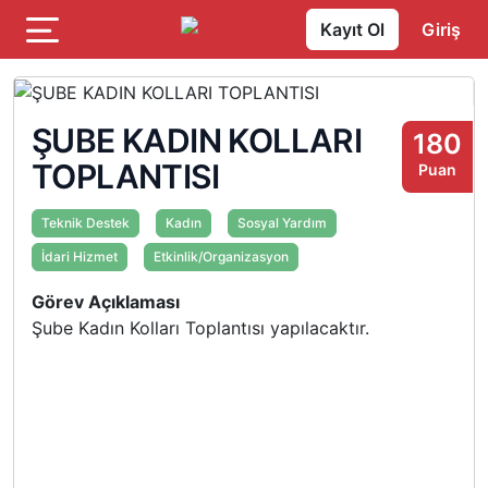
Kayıt Ol
Giriş
ŞUBE KADIN KOLLARI
180
TOPLANTISI
Puan
Teknik Destek
Kadın
Sosyal Yardım
İdari Hizmet
Etkinlik/Organizasyon
Görev Açıklaması
Şube Kadın Kolları Toplantısı yapılacaktır.