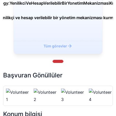
Yenilikçi ve hesap verilebilir bir yönetim mekanizması kurma
Geri
İleri
Tüm görevler
Başvuran Gönüllüler
Konum bilgisi